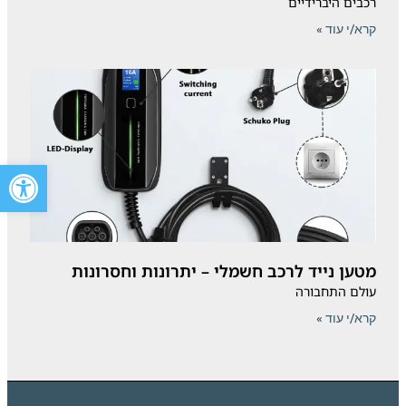
רכבים היברידיים
קרא/י עוד »
פתח סרגל 
מטען נייד לרכב חשמלי – יתרונות וחסרונות
עולם התחבורה
קרא/י עוד »