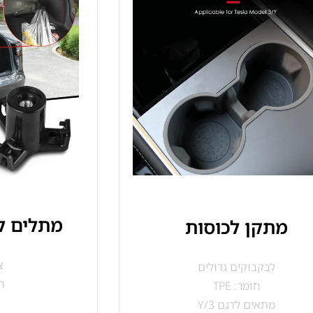
מתלים ל
מתקן לכוסות
צ
לבקבוקים גדולים
חו
חומר: TPE
מתאים לדגם 3/Y