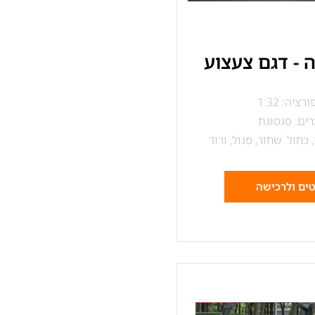
 - דגם צעצוע
רציה: 1:32
ים: סגסוגת
 כחול. שחור, סגול, ורוד
ים ולרכישה