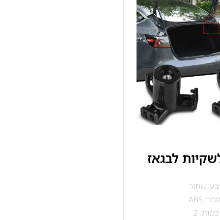
שקיות לבגאז
בע: שחור
מר: ABS
כמות: 2