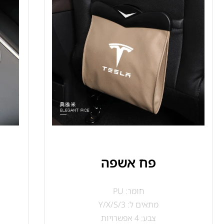
פח אשפה
חומר: PU
מתאים ל: Y/X/S/3
צבע: 4 אפשרויות