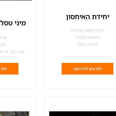
יחידת האיחסון
מיני טסלה
תיבת אחסון מרכזית
משענת נסתרת
פרופו
מחזיק כוסות
חומר
צבע: לבן, אדום,
לפרטים ולרכישה
לפרט