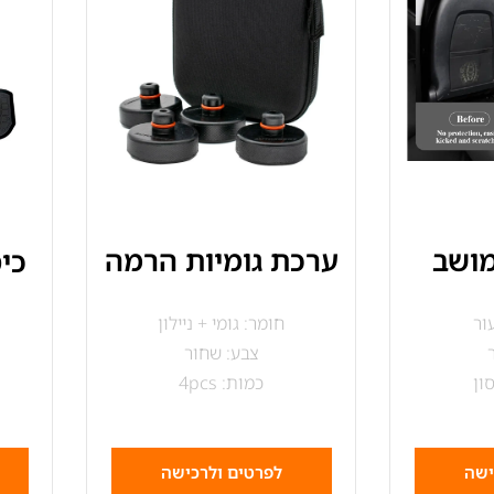
ערכת גומיות הרמה
מושב
כי
חומר: גומי + ניילון
ור
צבע: שחור
כמות: 4pcs
ון
ישה
לפרטים ולרכישה