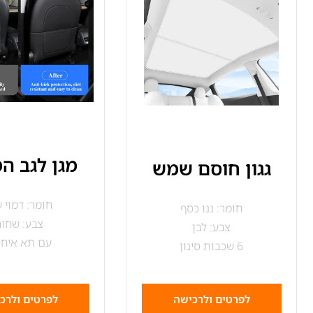
מגן לגב ה
גגון חוסם שמש
חומר: דמוי ע
חומר: ננו כסף
צבע: שחור
צבע: לבן
עם תא איחס
6 שכבות סינון
לפרטים ולרכישה
לפרטים ולרכ