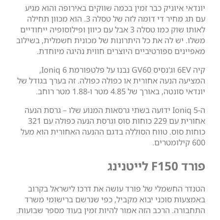
יק כבר זמין בכמה שווקים באירופה והוא מגיע
עם תג מחיר די דומה לזה של טסלה 3. הוא מכוון תחילה
לאותו שוק כמו טסלה 3 אבל עם כיוון ופילוסופיה ייחודיים
ה את כל היתרונות של מכונית חשמלית, בשילוב
פורטיביים היוצרים חווית נהיגה מיוחדת.
קיה 6EV וג'נסיס GV60 נבנו על פלטפורמת Ioniq 6,
ה אחורית או כפולה כפולה. זה בערך בגודל של
 4.85 מטר ו-1.88 מטר רוחב.
-Ioniq 5 ידועה בשתי גרסאות המנוע שלו – גרסת הנעה
אחורית עם 229 כוחות סוס וגרסת הנעה כפולה עם 321
 טווח הסוללה בדגם ההנעה האחורית הוא מעל
לי של פורד עושה את דרכו לישראל בקרוב
כני יבוא מקביל, כפי שנרשם ברישומי משרד
רכב הזה אמור להיות זמין בעוד מספר שבועות.