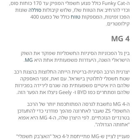
ה-Funky Cat כולל מנוע חשמלי המפיק עד 170 כוחות סוס,
ב את הטווח שלו, שלוש קיבולות
סוללה
שונות
ת, המספקות
טווח
כולל של כמעט 400
וניות הסיניות החשמליות שפוקד את השוק
שנה, היעדרות משמעותית אחת היא
MG
.
ב הסינית-בריטית הייתה החלוצות בהצגת רכב
לחלוטין בישראל. עם זאת, זמני האספקה
יטיים משמעותית מה שגרם לירידה במכירות
Gee ניצלו את הפער הזה.
MG  נחשבת לגרסה המתוחכמת יותר של הרכב
החשמלי ZS שעבר לאחרונה מהפך מודרני כדי להתעדכן
בטרנדים הנוכחיים. לפי היצרן שלה, ה-MG 4 היא אפוא
ולה".
מעניין לציין ש-MG מתייחסת ל-4 כאל "האצ'בק חשמלי"