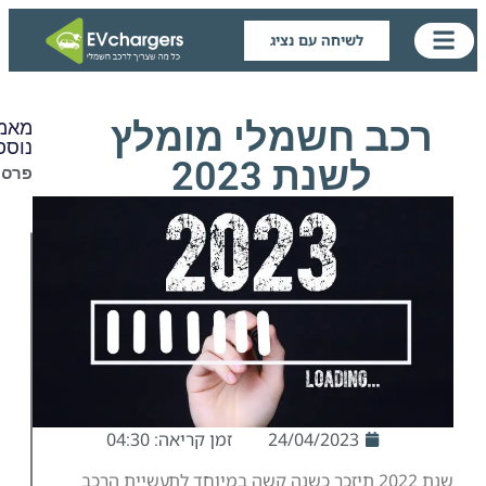
לשיחה עם נציג
 חשמלי מומלץ
מאמרים
נוספים:
מטען
לשנת 2023
פרסומת
נייד
מפת
עמדות
טעינה
לרכב
חשמלי
פברואר
9,
2025
24/04/2023
זמן קריאה: 04:30
קרא/י
עוד
נת 2022 תיזכר כשנה קשה במיוחד לתעשיית הרכב