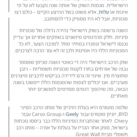
»
מגמות השוק של אותה שנה נקבעו לא על פי
ות
, אלא פשוט בשל ההיצע הקיים – כולם רצו
בל לא היו מספיק כדי להסתובב.
כמה
 בשוק הישראלי נהירה גדולה של מכוניות
עולה
ק מהדגמים מיושנים בשווקים אחרים אך עדיין
להטעין
אל ונמכרו במחיר מוזל. למרבה הצער, לא כל
רכב
לו היו אמינות ולכן זה לא עזר הרבה לצרכנים.
חשמלי
ישראלי היה די כאוטי השנה מכיוון שמספר
פברואר
6,
רחים בחרו לקנות מכוניות חשמליות – רובן
2025
 שינוי זה גרם לירידה בביקוש לרכבים מיצרנים
קרא/י
נו יכולים לצפות שהמגמות הללו יימשכו בשנה
עוד
יהפוך דגמים מסוימים למושכים יותר
»
ס היא בעלת הזיכיון של מותג הרכב הסיני
Geely
ו-Carso Group עבור
עמדת
. לאחר שהחברות הסיניות הללו כבר ביססו נוכחות
טעינה
ק אחר הכריז על בעלות על אורה – מותג רכב
אולטרה
Gre.