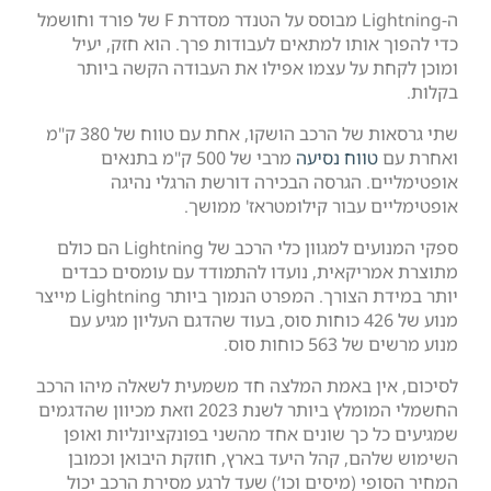
ה-Lightning מבוסס על הטנדר מסדרת F של פורד וחושמל
אותו למתאים לעבודות פרך. הוא חזק, יעיל
 על עצמו אפילו את העבודה הקשה ביותר
שתי גרסאות של הרכב הושקו, אחת עם טווח של 380 ק"מ
טווח נסיעה
מרבי של 500 ק"מ בתנאים
. הגרסה הבכירה דורשת הרגלי נהיגה
 עבור קילומטראז' ממושך.
ספקי המנועים למגוון כלי הרכב של Lightning הם כולם
יקאית, נועדו להתמודד עם עומסים כבדים
יותר במידת הצורך. המפרט הנמוך ביותר Lightning מייצר
מנוע של 426 כוחות סוס, בעוד שהדגם העליון מגיע עם
וחות סוס.
ן באמת המלצה חד משמעית לשאלה מיהו הרכב
החשמלי המומלץ ביותר לשנת 2023 וזאת מכיוון שהדגמים
 כך שונים אחד מהשני בפונקציונליות ואופן
ם, קהל היעד בארץ, חוזקת היבואן וכמובן
י (מיסים וכו’) שעד לרגע מסירת הרכב יכול