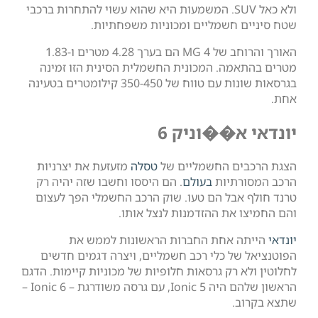
ולא כאל SUV. המשמעות היא שהוא עשוי להתחרות ברכבי
 חשמליים ומכוניות משפחתיות.
האורך והרוחב של MG 4 הם בערך 4.28 מטרים ו-1.83
מה. המכונית החשמלית הסינית הזו זמינה
בגרסאות שונות עם טווח של 350-450 קילומטרים בטעינה
א��וניק 6
ים החשמליים של
טסלה
מזעזעת את יצרניות
רתיות
בעולם
. הם היססו וחשבו שזה יהיה רק
אבל הם טעו. שוק הרכב החשמלי הפך לעצום
 את ההזדמנות לנצל אותו.
ה אחת החברות הראשונות לממש את
של כלי רכב חשמליים, ויצרה דגמים חדשים
א רק גרסאות חלופיות של מכוניות קיימות. הדגם
הראשון שלהם היה Ionic 5, עם גרסה משודרגת – Ionic 6 –
ב.