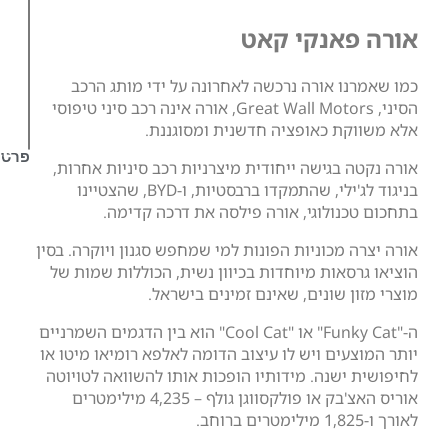
מהירה
פברואר
אנקי קאט
4,
2025
 אורה נרכשה לאחרונה על ידי מותג הרכב
קרא/י
עוד
הסיני, Great Wall Motors, אורה אינה רכב סיני טיפוסי
»
 כאופציה חדשנית ומסוגננת.
תיק
לכבל/מטען
פרסומת
בגישה ייחודית מיצרניות רכב סיניות אחרות,
בניגוד לג'ילי, שהתמקדו ברבסטיות, ו-BYD, שהצטיינו
ולוגי, אורה פילסה את דרכה קדימה.
כוניות הפונות למי שמחפש סגנון ויוקרה. בסין
אות מיוחדות בכיוון נשית, הכוללות שמות של
שונים, שאינם זמינים בישראל.
ה-"Funky Cat" או "Cool Cat" הוא בין הדגמים השמרניים
ים ויש לו עיצוב הדומה לאלפא רומיאו מיטו או
שנה. מידותיו הופכות אותו להשוואה לטויוטה
אוריס האצ'בק או פולקסווגן גולף – 4,235 מילימטרים