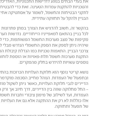
את בעלי הבתים בנוגע לדרישות התכנוניות, האדריכלי
והטכניות להתקנת עמדות הטעינה. זאת כדי להבטיח
לתקני הבטיחות והחשמל, לשמור על אסתטיקה אחיד
הבניין ולהקל על תחזוקה עתידית.
בהקשר זה, חשוב להדגיש את הצורך במתן פתרונות 
לכל בניין בהתאם למאפייניו הייחודיים. נדרשות הער
מקיפות של מצב מערכות החשמל המשותפות, כדי ל
שיהיה ניתן לספק את הספק החשמלי הנדרש מבלי לפ
צרכני הבניין. התאמות טכניות כמו הגדלת קיבולת המ
התקנת מערכות חשמל תלת-פאזיות או הוספת לוחו
נוספים עשויות להידרש בחלק מהמקרים.
נושא קריטי נוסף הוא חלוקת העלויות הכרוכות בהת
ובתפעול של העמדות. הנוהל מחייב הסכמה מוקדמת 
הדיירים לגבי חלוקת העלויות, כאשר ניתן לשקול מוד
– החל מחלוקה שווה בין הדיירים, דרך חיוב אך ורק
העמדות, ועד לשילוב של מימון ציבורי וחברות חשמל
אלו כוללות לא רק את ההתקנה אלא גם את העלויות
של תפעול ותחזוקה.
כמו כן, הנוהל מפרט את הליכי האישור והקבלה הנד