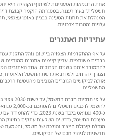
אחת הדוגמאות המעניינות לשיתוף הקהילה היא יוזמ
חשמלית" בעיר רעננה, במסגרתה הוקמה קבוצת דייר
המנהלת את תחנות הטעינה בבניין באופן עצמאי, תו
עלויות והטבות צרכניות.
עתידיות ואתגרים
על אף ההתקדמות הצפויה ביישום נוהל התקנת עמד
בבתים משותפים, עדיין קיימים אתגרים מהותיים שי
להתמודד איתם בשנים הקרובות. אחד האתגרים המרכ
הצורך להרחיב ולשדרג את רשת החשמל הלאומית, כ
אותה לביקושים הגוברים הנובעים מהטמעת הרכבים
החשמליים.
על פי תחזיות חברת החשמל, עד ל
לחשמל לרכבים חשמליים 
כ-400 מגוואט בלבד בשנת 2023. כדי להת
מערכת החשמל, נדרשים השקעות עתקים בחיזוק הת
הגדלת קיבולת הייצור והולכה של חשמל, והטמעת טכנ
חדשניות לניהול חכם של הביקושים.