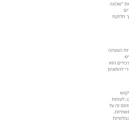
ת "שכונה
ים
ך חלוקת
ות הטעינה
ש
זיים הוא
די להתאים
שנת 2030 צפוי ביקוש
להסתכם בכ-2,000 מגוואט, לעומת
מודד עם עומס זה על
שתיות,
ולוגיות