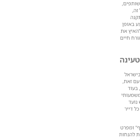
שותפים,
זה,
 התקנה
ע באופן
להאיץ את
רח חיים
טעינה
בישראל
 עם זאת,
 בעוד
משמעותי
נועד
ל דייר
ף" ומפרט
ת להנחות