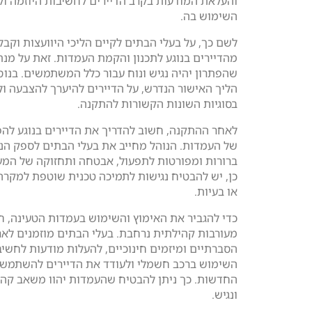
והעלאת המודעות בקרב הדיירים לחשיבות היוזמה ול
השימוש בה.
לשם כך, על בעלי הבתים לקיים הליכי היוועצות וקב
מהדיירים בנוגע לתכנון והקמת העמדות. זאת על מנ
שהפתרון יהיה נגיש ונוח עבור כלל המשתמשים. בנו
הליך האישור הנדרש, על הדיירים להיערך להצבעה ול
בסוגיות השונות הקשורות להתקנה.
לאחר ההתקנה, חשוב להדריך את הדיירים בנוגע להפ
של העמדות. הנוהל מחייב את בעלי הבתים לספק הנ
ברורות ומפורטות לתפעול, אבטחה ותחזוקה של המע
כן, יש להבטיח נגישות לתמיכה טכנית שוטפת למקר
או בעיות.
כדי להגביר את האימוץ והשימוש בעמדות הטעינה, ח
מעורבות קהילתית נרחבת. בעלי הבתים מוזמנים לארג
הסברתיים ומיזמים חינוכיים, להעלות מודעות לחשיב
השימוש ברכב חשמלי ולעודד את הדיירים להשתמש
החדשות. כך ניתן להבטיח שהעמדות יהוו משאב קהי
ונגיש.