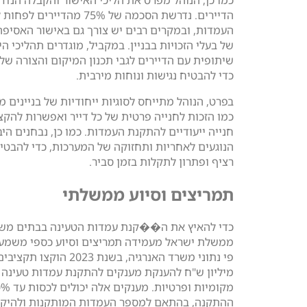
הדיירים. נדרשת הסכמה של 75% מהדייר
העמדות, ובמקרים רבים יש צורך גם באישור האסיפה
של בעלי הזכויות בבניין. במקביל, מוגדרים תהליכי הי
שיתופית עם הדיירים לגבי תכנון המיקום והצורה של
כדי להבטיח נגישות ונוחות מירבית.
בפרט, הנוהל מתייחס לסוגיות ייחודיות של בניינים 
כמו הזכות לחנייה פרטית של כל דייר ואפשרות להק
חנייה ייעודיים להתקנת העמדות. כמו כן, נבחנים הי
הנוגעים לאחריות ותחזוקה של המערכות, כדי להבטי
רציף ופתרון לתקלות בזמן סביר.
תמריצים וסיוע ממשלתי
כדי להאיץ את ה��קנת עמדות הטעינה בבתים משו
ממשלת ישראל מעמידה תמריצים וסיוע כספי משמעו
מיליון ש"ח להענקת מענקים להתקנת עמדות טעינה ב
ההתקנה, בהתאם למספר העמדות המותקנות ולהיקף