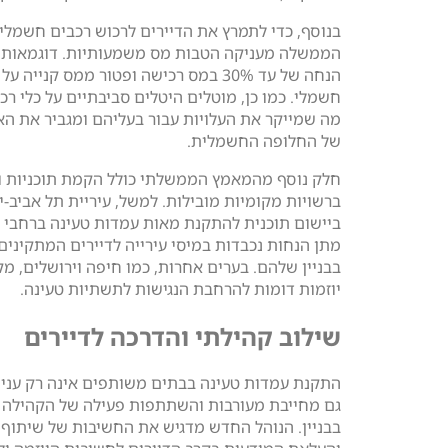
בנוסף, כדי לתמרץ את הדיירים לרכוש רכבים חשמליי
הממשלה מעניקה הטבות מס משמעותיות. דוגמאות ל
הנחה של עד 30% במס רכישה ופטור ממס קנייה
חשמלי. כמו כן, מוטלים היטלים סביבתיים על כלי רכ
מה שמייקר את העלויות עבור בעליהם ומגביר את הא
של החלופה החשמלית.
חלק נוסף מהמאמץ הממשלתי כולל הקמת תוכניות ופ
ברשויות מקומיות מובילות. למשל, עיריית תל אביב-י
ביישום תוכנית להתקנת מאות עמדות טעינה ברחבי ה
מתן הנחות נכבדות במיסי עירייה לדיירים המתקינים
בבניין שלהם. בערים אחרות, כמו חיפה וירושלים, מ
יוזמות דומות להרחבת הנגישות לתשתיות טעינה.
שילוב קהילתי והדרכה לדיירים
התקנת עמדות טעינה בבתים משותפים אינה רק עניין
גם מחייבת מעורבות והשתתפות פעילה של הקהילה 
בבניין. הנוהל החדש מדגיש את החשיבות של שיתוף 