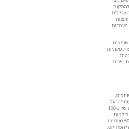
ים לפחות להתקנת
 הכללית
וועצות
 העמדות,
משותפים,
צות מקומות
בטים
ח שירות
תפים,
תיים. על
פי נתוני משרד האנרגיה, בשנת 2023 הוקצו תקציבים של כ-100
יוזמות
מקומיות ופרטיות. מענקים אלה יכולים לכסות עד 50% מעלויות
 הפרויקט.