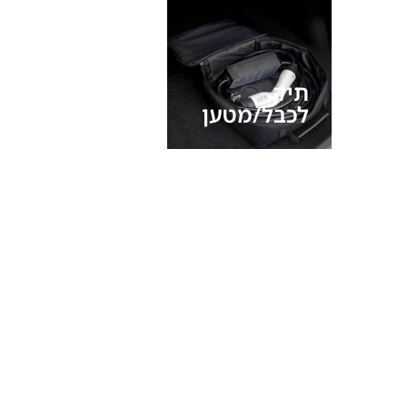
פרסומת
תיק
לכבל/מטען