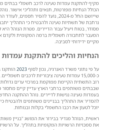
מקיף להתקנת עמדות טעינה לרכב חשמלי בבתים מ
הכולל הנחיות מפורטות, תנאים ותהליכי אישור. נוהל 
שייושם החל מ-2024, נועד להסיר חסמים, לעודד
נרחבת של תשתיות טעינה ולהבטיח כי התהליך יתבצ
מסודר, בטוח ויעיל עבור הדיירים. מטרת הנוהל היא 
המעבר לתחבורה חשמלית ברמה המקומית ולקדם או
מקיים ידידותי לסביבה.
הנחיות והליכים להתקנת עמדות 
על פי נתוני משרד האנרגיה, נכון לסוף
2023
הותקנו 
כ-15,000 עמדות טעינה ציבוריות לרכבים חשמליים.
רוב התשתית הקיימת ממוקמת במרכזי ערים גדולות,
שבבתים משותפים ברחבי הארץ עדיין קיים מחסור 
בעמדות טעינה נגישות לדיירים. נוהל ההתקנה החדש 
להסדיר את התהליך בבניינים משותפים ולהבטיח כי כ
יוכל לטעון את רכבו החשמלי בקלות ובנוחות.
ראשית, הנוהל מגדיר בבירור את המושג "בניין משות
את סמכויות הרשויות המקומיות בתהליך. על הרשויו