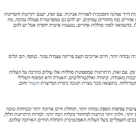
שרויות הפופולריות ביותר להפעלת רכבים חשמליים. הן נמצאות בשימוש במכוניות חשמליות מאז סוף המאה ה-19, והן מציעות דרך אמינה וחסכונית לאגירת אנרגיה. עם זאת, ישנם יתרונות וחסרונות
ם אחרים כמו מחזורים עמוקים. יש להם גם טמפרטורת פעולה נמוכה, מה
זיק מעמד עד 10 שנים עם אחסון נאות. חסרונות הסוללות הללו, בהשוואה לסוגי סוללות אחרים, נטענות איטית יחסית אבל יש להם
יה גבוהה יותר, חיים ארוכים וקצב פריקה עצמית נמוך. בנוסף, הם קלים
ך זמן. עם זאת, היתרונות שמספקות סוללות אלו עולים בהרבה על העלות
מורכבות מאנודה, קתודה ואלקטרוליטים. האנודה היא המסוף השלילי
לקטרוליזה. כתוצאה מכך נוצרת תגובה כימית המייצרת
חשמל
וחום.
להפעלת כלי רכב חשמליים. סוללות NiMH חסכוניות יותר מאשר ליתיום-יון ומציעות צפיפות הספק גבוהה יותר, תוחלת חיים ארוכה יותר ובטיחות טובה
גם את היתרון שהן יכולות להיטען מחדש מאות פעמים ללא הפסד משמעותי בביצועים. בהשוואה לסוללות ליתיום-יון, סוללות NiMH קלות יותר, זולות יותר וניתנות למיחזור בקלות רבה יותר. למרות היתרונות הללו,