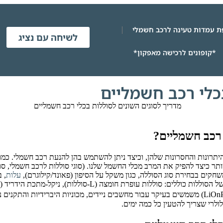
 עמדות טעינה לרכב חשמלי
לשיחה עם נציג
*קופונים לרכישה מאפקון*
כלי רכב חשמליים
רכב חשמליים?
רונות והחסרונות שלהן, וכיצד ניתן להשתמש בהן להנעת רכב חשמלי. כמו כן,
קים בבחירת סוג הסוללה, כגון משקל על הסיפון (פאונד/קילוגרם),
עלות
, 
ביותר ברכבים דלקיים. ניקל-מתכת הידריד (NiMH) או פולימר ליתיום יון (LiOnP) משמשים בעיקר עבור מחשב
ולרי שצריך להטעין כל כמה ימים.