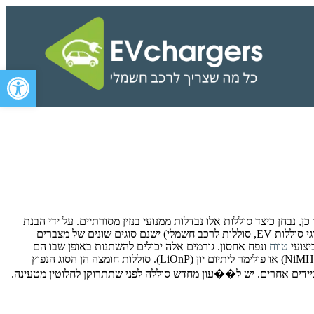
פתח סרגל 
 נבחן כיצד סוללות אלו נבדלות ממנועי בנזין מסורתיים. על ידי הבנת
הסוגים השונים של סוללות המשמשות בכלי רכב חשמליים, נוכל להבין טוב יותר כיצד להפיק את המרב מכלי החשמל שלנו. (סוגי סוללות לרכב חשמלי, סוגי סוללות EV, סוללות לרכב חשמלי) ישנם סוגים שונים של מצברים
ביצועי
טווח
ונפח אחסון. גורמים אלה יכולים להשתנות באופן שבו הם
משפיעים על תהליך קבלת ההחלטות עבור כל יצרן בנפרד. הסוגים השונים של הסוללות כוללים: סוללות עופרת חומצה (L-סוללות), ניקל-מתכת הידריד (NiMH) או פולימר ליתיום יון (LiOnP). סוללות חומצה הן הסוג הנפוץ
ים ניידים, מכוניות היברידיות והתקנים ניידים אחרים. יש ל��עון מחדש סוללה לפני שתתרוקן לחלוטין מטעינה.