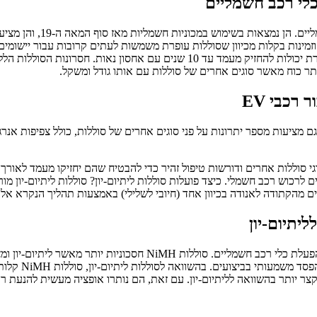
כלי רכב חשמליים
סוללות עופרת הן אחת האפ
וזמינות בקלות מכיוון שסוללות עופרת משמשות לעתים קרובות עבור יישומי
שאומר שאין צורך לקרר אותם במהלך הטעינה. לבסוף, סוללות חומצת עופרת יכולות להח
תר כוח מאשר סוגים אחרים של סוללות עם אותו גודל ומשקל.
רכבי EV
 גם מציעות מספר יתרונות על פני סוגים אחרים של סוללות, כולל צפיפות אנרג
סוגי סוללות אחרים ודורשות טיפול זהיר כדי להבטיח שהם יחזיקו מעמד לאור
ם לרכוש רכב חשמלי. כיצד פועלות סוללות ליתיום-יון? סוללות ליתיום-יון 
נעים מהקתודה לאנודה בכיוון אחד (חיובי לשלילי) באמצעות תהליך הנקרא א
יתיום-יון
סוללות ניקל-מטאל הידריד (NiMH) הן חלופה אמינה לסוללות ליתיום-יון 
יותר. יש להם 