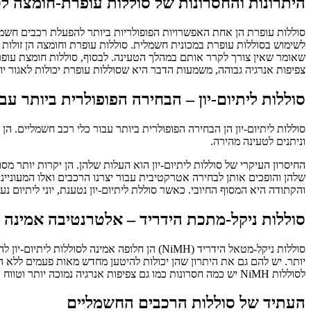
היתרונות והחסרונות של סוללות עופרת-חומצה ל
לשימוש בסוללות עופרת במכונית חשמלית. סוללות עופרת וחומצה הן זולות 
צפיפות אנרגיה גבוהה, משמעות הדבר היא שסוללות עופרת יכולות לאגור יו
סוללות ליתיום-יון – הבחירה הפופולרית ביותר עבור 
סוללות ליתיום-יון הן הבחירה הפופולרית ביותר עבור כלי רכב חשמליים. הן
וניתנים לטעינה מהירה.
החיסרון העיקרי של סוללות ליתיום-יון הוא העלות שלהן. הן יקרות יותר מ
שלהן והופכים אותן לבחירה אטרקטיבית עבור יצרנו הרכבים ואלו המעונייני
והקתודה היא המסוף החיובי. כאשר סוללת ליתיום-יון נטענת, יוני ליתיום 
סוללות ניקל-מתכת הידריד – אלטרנטיבה אמינה לל
לסוללות NiMH יש כמה חסרונות כמו גם צפיפות אנרגיה נמוכה יותר וטווח קצר יותר בהשוואה לליתיום-יון. עם זאת, הם נותרו אופציה מעשית להנעת רכבים חשמליים בשל העלות האפקטיבית ותוחלת החיים הארוכה שלהם.
העתיד של סוללות הרכבים החשמליים