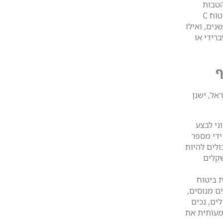
נחות והטבות
שונות המוצעות על ידי כל חברה. כך למשל, חברת ביטוח C
עה הנחה של 15% לבעלי ניסיון נהיגה של מעל 5 שנים, ואילו
לבעלי רכב היברידי או
ף
אל, ישנן
ני לבצע
ידי מספר
ולים להיות
שקלים
 ביטוח
ם מנוסים,
לים, נכים
שמעותית את