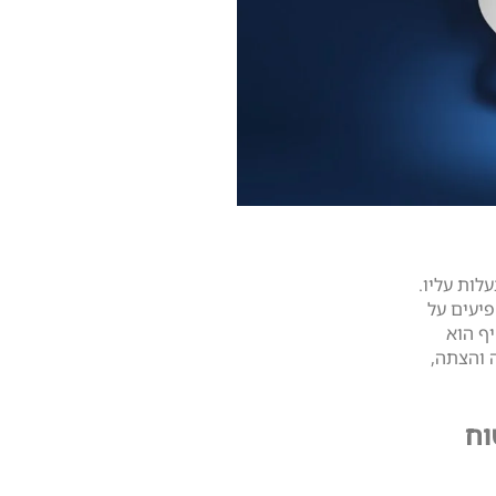
לות עליו.
שפיעים על
ף הוא
ה והצתה,
וח