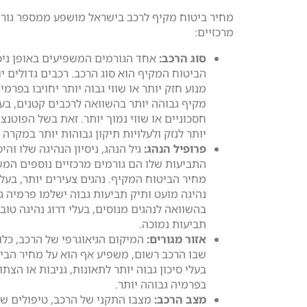
מחיר ביטוח מקיף לרכב בישראל מושפע ממספר גור
מרכזיים:
סוג הרכב:
אחד הגורמים המשפיעים באופן ניכ
הביטוח המקיף הוא סוג הרכב. רכבים גדולים יו
מנוע חזק יותר או שווי גבוה יותר יחויבו בפרמי
מקיף גבוהה יותר בהשוואה לרכבים קטנים, בעל
חסכוניים או שווי נמוך יותר. זאת בשל הפוטנצ
יותר לנזק ולעלויות תיקון גבוהות יותר במקרה
פרופיל הנהג:
גיל הנהג, ניסיון הנהיגה שלו והי
התביעות שלו הם גורמים מרכזיים נוספים המש
מחיר הביטוח המקיף. נהגים צעירים יותר, בעלי 
נהיגה מועט ותיק תביעות גבוה ישלמו פרמיה ג
בהשוואה לנהגים מנוסים, בעלי דרוג נהיגה טוב 
תביעות נמוכה.
אזור מגורים:
המיקום הגיאוגרפי של הרכב, כלו
שבו הרכב רשום, משפיע אף הוא על מחיר הביט
בעלי סיכון גבוה יותר לתאונות, גניבות או הצתו
בפרמיה גבוהה יותר.
מצב הרכב:
מצבו התקני של הרכב, טיפולים שב