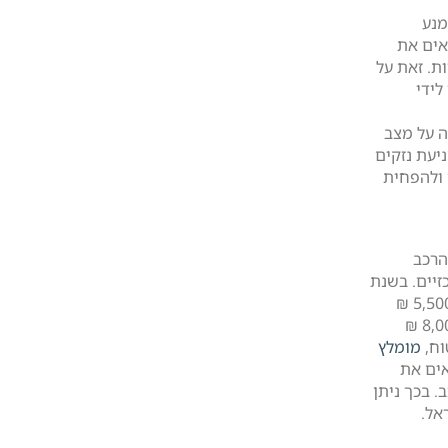
מנע
אים את
ת. זאת על
לידי
 על מצב
ניעת נזקים
 ולהפחית
הרכב
זיים. בשנת
2024, הפרמיה הממוצעת לביטוח מקיף נאמדת בכ-5,500 ₪
לשנה, כאשר הטווח נע בין 3,000 ₪ לרכב קטן ועד 8,000 ₪
וח,
מומלץ
אים את
. בכך ניתן
אל.