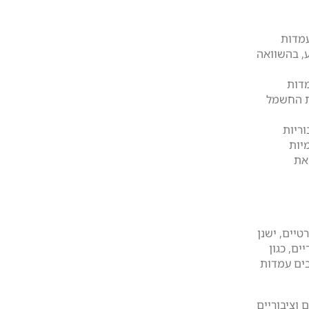
עמדות
ל-60,000 ₪ בממוצע, בהשוואה
דות
ת החשמל
ריות
יות
את
טיים, ישנן
ים, כגון
בים עמדות
 וציבוריים