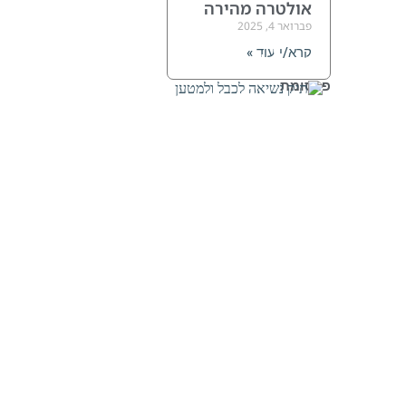
אולטרה מהירה
פברואר 4, 2025
תיק
קרא/י עוד »
לכבל/מטען
פרסומת