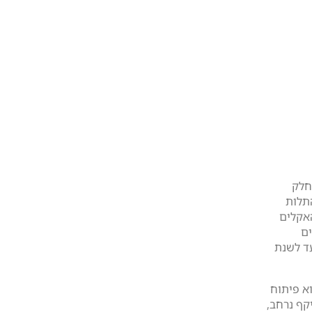
חלק
תלות
אקלים
ים
-500,000 כלי רכב עד לשנת
א פיתוח
קף נרחב,