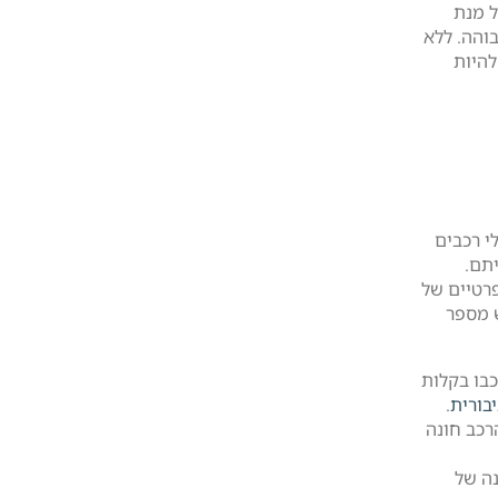
ל מנת
בוהה. ללא
היות
י רכבים
תם.
רטיים של
 מספר
כבו בקלות
בורית
.
רכב חונה
ה של