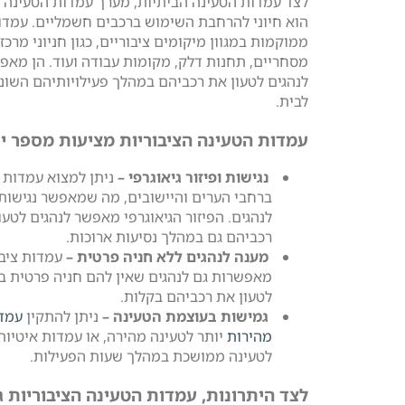
לצד עמדות הטעינה הביתיות, מערך עמדות הטעינה ה
הוא חיוני להרחבת השימוש ברכבים חשמליים. עמדו
ממוקמות במגוון מיקומים ציבוריים, כגון חניוני מרכז
מסחריים, תחנות דלק, מקומות עבודה ועוד. הן מאפ
לנהגים לטעון את רכביהם במהלך פעילויותיהם השונ
לבית.
עמדות הטעינה הציבוריות מציעות מספר ית
נגישות ופיזור גיאוגרפי –
ניתן למצוא עמדות 
ברחבי הערים והיישובים, מה שמאפשר נגישות
לנהגים. הפיזור הגיאוגרפי מאפשר לנהגים לטעו
רכביהם גם במהלך נסיעות ארוכות.
מענה לנהגים ללא חניה פרטית –
עמדות ציבו
מאפשרות גם לנהגים שאין להם חניה פרטית ב
לטעון את רכביהם בקלות.
גמישות בעוצמת הטעינה –
ניתן להתקין
עמדו
מהירות
יותר לטעינה מהירה, או עמדות איטיות
לטעינה ממושכת במהלך שעות הפעילות.
לצד היתרונות, עמדות הטעינה הציבוריות ג