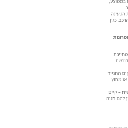
ין 3,000 ל-6,000 ₪ בממוצע,
.
הטעינה
כב, כגון
סרונות
חייבת
דורשת
ם החנייה
או מחוץ
ית –
קיים
 להם חניה